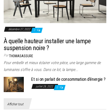
décembre 27, 2022
0
À quelle hauteur installer une lampe
suspension noire ?
Par
THOMASASSURE
Pour embellir et mieux éclairer votre pièce, une large gamme de
luminaires s’offre à vous. Dans ce lot, la lampe...
Et si on parlait de consommation d’énergie ?
juillet 28, 2022
0
Afficher tout