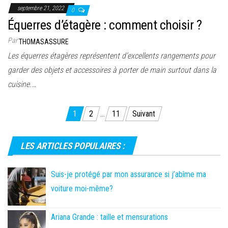
septembre 21, 2022
0
Équerres d’étagère : comment choisir ?
Par
THOMASASSURE
Les équerres étagères représentent d’excellents rangements pour
garder des objets et accessoires à porter de main surtout dans la
cuisine.…
1
2
…
11
Suivant
LES ARTICLES POPULAIRES :
Suis-je protégé par mon assurance si j’abîme ma
voiture moi-même?
Ariana Grande : taille et mensurations